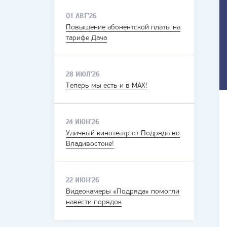
01 АВГ'26
Повышение абонентской платы на
тарифе Дача
28 ИЮЛ'26
Теперь мы есть и в MAX!
24 ИЮН'26
Уличный кинотеатр от Подряда во
Владивостоке!
22 ИЮН'26
Видеокамеры «Подряда» помогли
навести порядок