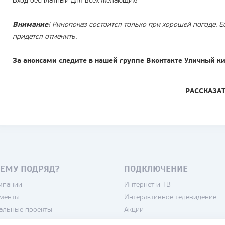
Вход бесплатный для всех желающих!
Внимание
! Кинопоказ состоится только при хорошей погоде. Е
придется отменить.
За анонсами следите в нашей группе Вконтакте
Уличный ки
РАССКАЗА
ЕМУ ПОДРЯД?
ПОДКЛЮЧЕНИЕ
мпании
Интернет и ТВ
менты
Интерактивное телевидение
альные проекты
Акции
нсии
Камеры