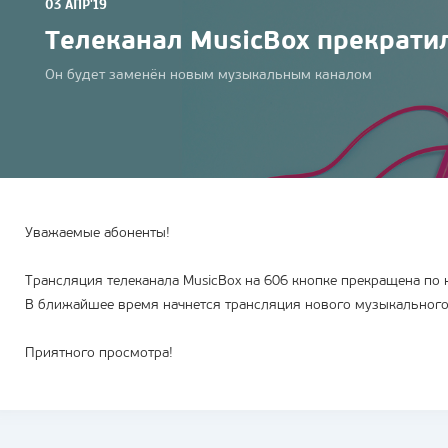
03 АПР'19
Телеканал MusicBox прекрати
Он будет заменён новым музыкальным каналом
Уважаемые абоненты!
Трансляция телеканала MusicBox на 606 кнопке прекращена по
В ближайшее время начнется трансляция нового музыкального
Приятного просмотра!