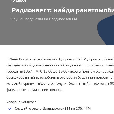
12 АПР'21
Радиоквест: найди ракетомоб
Слушай подсказки на Владивосток FM
В День Космонавтики вместе с Владивосток FM дарим космичес
Сегодня мы запускаем необычный радиоквест с поисками раке
города на 106.4 FM. С 13:00 до 16.00 часов в прямом эфире ж
брендированный автомобиль в это время будет припаркован в
который первым найдет его, получит бесплатный интернет на 90
фирменные космические подарки.
Условия конкурса:
Слушайте радио Владивосток FM на 106.4 FM;