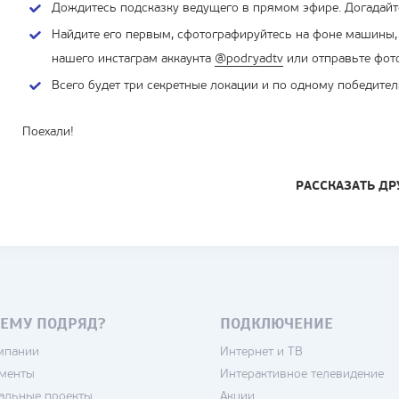
Дождитесь подсказку ведущего в прямом эфире. Догадайте
Найдите его первым, сфотографируйтесь на фоне машины,
нашего инстаграм аккаунта
@podryadtv
или отправьте фот
Всего будет три секретные локации и по одному победите
Поехали!
РАССКАЗАТЬ ДР
ЕМУ ПОДРЯД?
ПОДКЛЮЧЕНИЕ
мпании
Интернет и ТВ
менты
Интерактивное телевидение
альные проекты
Акции