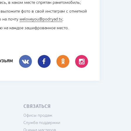
сь, в каком месте спрятан ракетомобиль;
 выложите фото в свой инстаграм с отметкой
о на почту
weloveyou@podryad.tv
;
лю на каждое зашифрованное место.
УЗЬЯМ
ВКОНТАКТЕ
FACEBOOK
СВЯЗАТЬСЯ
Офисы продаж
Служба поддержки
Оценка мастеров