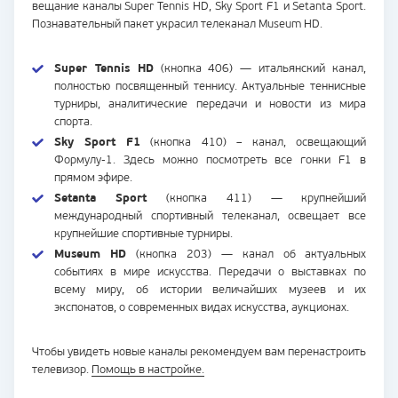
вещание каналы Super Tennis HD, Sky Sport F1 и Setanta Sport.
Познавательный пакет украсил телеканал Museum HD.
Super Tennis HD
(кнопка 406) — итальянский канал,
полностью посвященный теннису. Актуальные теннисные
турниры, аналитические передачи и новости из мира
спорта.
Sky Sport F1
(кнопка 410) – канал, освещающий
Формулу-1. Здесь можно посмотреть все гонки F1 в
прямом эфире.
Setanta Sport
(кнопка 411) — крупнейший
международный спортивный телеканал, освещает все
крупнейшие спортивные турниры.
Muse
u
m HD
(кнопка 203) — канал об актуальных
событиях в мире искусства. Передачи о выставках по
всему миру, об истории величайших музеев и их
экспонатов, о современных видах искусства, аукционах.
Чтобы увидеть новые каналы рекомендуем вам перенастроить
телевизор.
Помощь в настройке.