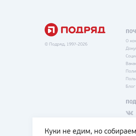
ПОЧ
О ко
© Подряд, 1997-2026
Доку
Соци
Вака
Поли
Поль
Блог
ПО
Куки не едим, но собираем