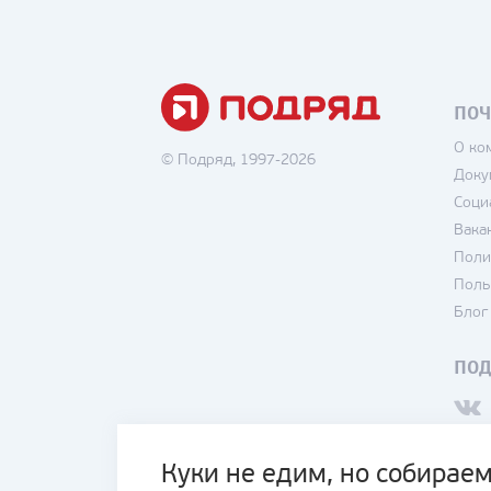
ПОЧ
О ко
© Подряд, 1997-2026
Доку
Соци
Вака
Поли
Поль
Блог
ПО
Куки не едим, но собираем