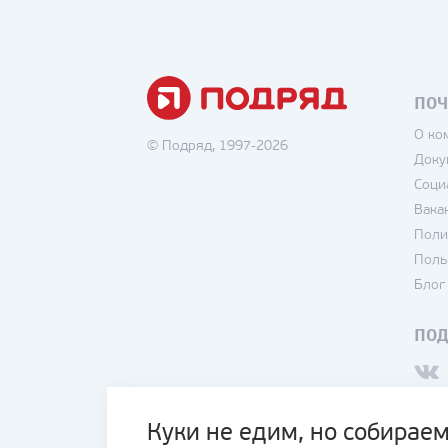
ПОЧ
О ко
© Подряд, 1997-2026
Доку
Соци
Вака
Поли
Поль
Блог
ПО
Куки не едим, но собираем