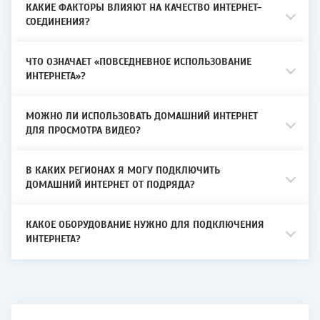
технологию подключения.
КАКИЕ ФАКТОРЫ ВЛИЯЮТ НА КАЧЕСТВО ИНТЕРНЕТ-
СОЕДИНЕНИЯ?
Для частных домов условия подключения
подбираются индивидуально после
проверки адреса.
ЧТО ОЗНАЧАЕТ «ПОВСЕДНЕВНОЕ ИСПОЛЬЗОВАНИЕ
ИНТЕРНЕТА»?
Как проверить адрес и подключиться
МОЖНО ЛИ ИСПОЛЬЗОВАТЬ ДОМАШНИЙ ИНТЕРНЕТ
ДЛЯ ПРОСМОТРА ВИДЕО?
Чтобы проверить адрес, оставьте заявку
на сайте или позвоните в контакт-центр.
После проверки технической возможности
В КАКИХ РЕГИОНАХ Я МОГУ ПОДКЛЮЧИТЬ
специалист подберет доступный вариант
ДОМАШНИЙ ИНТЕРНЕТ ОТ ПОДРЯДА?
подключения и расскажет, какие услуги
можно оформить.
КАКОЕ ОБОРУДОВАНИЕ НУЖНО ДЛЯ ПОДКЛЮЧЕНИЯ
ИНТЕРНЕТА?
Абоненты могут управлять услугами через
личный кабинет и обращаться в
поддержку через сайт или контакт-центр.