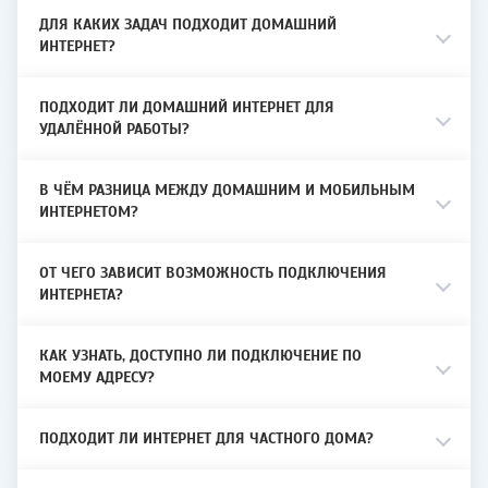
Где доступны услуги
ДЛЯ КАКИХ ЗАДАЧ ПОДХОДИТ ДОМАШНИЙ
ИНТЕРНЕТ?
Услуги предоставляются во Владивостоке,
Артеме, Уссурийске, Находке, Вольно-
Надеждинском, Врангеле, Заводском,
ПОДХОДИТ ЛИ ДОМАШНИЙ ИНТЕРНЕТ ДЛЯ
УДАЛЁННОЙ РАБОТЫ?
Новом, Славянке и Тавричанке.
Перед подключением специалист
В ЧЁМ РАЗНИЦА МЕЖДУ ДОМАШНИМ И МОБИЛЬНЫМ
проверит конкретный адрес и подскажет,
ИНТЕРНЕТОМ?
какие услуги и тарифы доступны в доме.
ОТ ЧЕГО ЗАВИСИТ ВОЗМОЖНОСТЬ ПОДКЛЮЧЕНИЯ
ИНТЕРНЕТА?
Подключение в квартире и частном
доме
КАК УЗНАТЬ, ДОСТУПНО ЛИ ПОДКЛЮЧЕНИЕ ПО
В многоквартирных домах подключение
МОЕМУ АДРЕСУ?
выполняется по уже построенной сети. В
частном секторе специалист отдельно
проверяет техническую возможность,
ПОДХОДИТ ЛИ ИНТЕРНЕТ ДЛЯ ЧАСТНОГО ДОМА?
расположение объекта и доступную