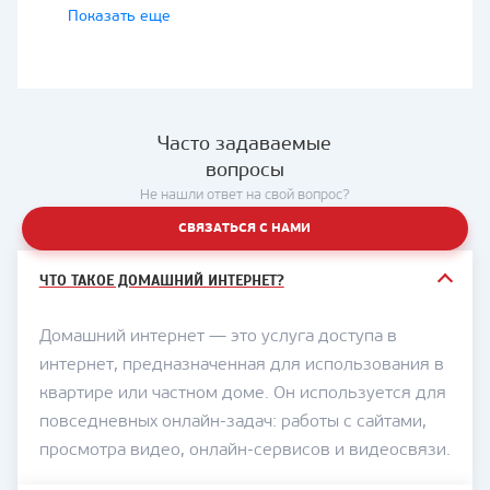
домофоны для квартир, частных домов и
Показать еще
коттеджей.
Компания работает на телеком-рынке с
1994 года и обслуживает абонентов в
городах и населенных пунктах
Часто задаваемые
Приморского края.
вопросы
Домашний интернет от «Подряда»
Не нашли ответ на свой вопрос?
подходит для повседневных задач:
СВЯЗАТЬСЯ С НАМИ
просмотра видео, работы с сайтами,
онлайн-сервисов, видеосвязи, учебы,
ЧТО ТАКОЕ ДОМАШНИЙ ИНТЕРНЕТ?
удаленной работы и домашнего ТВ.
На сайте можно выбрать тарифы для
Домашний интернет — это услуга доступа в
интернета, ТВ или комплексного
интернет, предназначенная для использования в
подключения. Доступные услуги, скорость
квартире или частном доме. Он используется для
и условия зависят от адреса, типа дома и
повседневных онлайн-задач: работы с сайтами,
технической возможности подключения.
просмотра видео, онлайн-сервисов и видеосвязи.