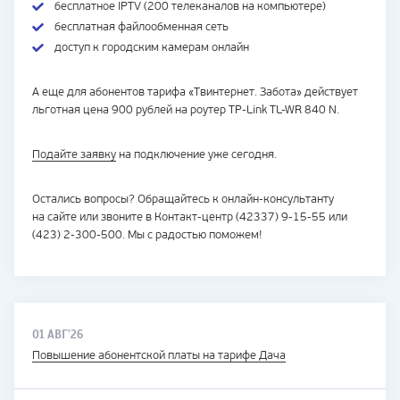
бесплатное IPTV (200 телеканалов на компьютере)
бесплатная файлообменная сеть
доступ к городским камерам онлайн
А еще для абонентов тарифа «Твинтернет. Забота» действует
льготная цена 900 рублей на роутер
TP-Link
TL-WR
840 N.
Подайте заявку
на подключение уже сегодня.
Остались вопросы? Обращайтесь к
онлайн-консультанту
на сайте или звоните в
Контакт-центр
(42337)
9-15-55
или
(423)
2-300-500
. Мы с радостью поможем!
01 АВГ'26
Повышение абонентской платы на тарифе Дача