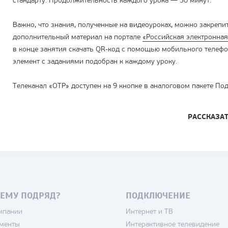
стандарту. Продолжительность каждого урока — 30 минут.
Важно, что знания, полученные на видеоуроках, можно закрепи
дополнительный материал на портале
«Российская электронна
в конце занятия скачать QR-код с помощью мобильного телефо
элемент с заданиями подобран к каждому уроку.
Телеканал «ОТР» доступен на 9 кнопке в аналоговом пакете По
РАССКАЗА
ЕМУ ПОДРЯД?
ПОДКЛЮЧЕНИЕ
мпании
Интернет и ТВ
менты
Интерактивное телевидение