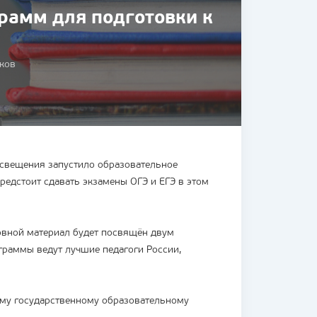
рамм для подготовки к
ков
свещения запустило образовательное
едстоит сдавать экзамены ОГЭ и ЕГЭ в этом
овной материал будет посвящён двум
граммы ведут лучшие педагоги России,
му государственному образовательному