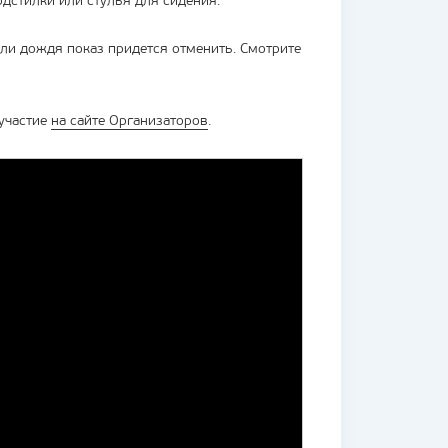
одстилки или стулья для сидения.
 или дождя показ придется отменить. Смотрите
 участие
на сайте Организаторов
.