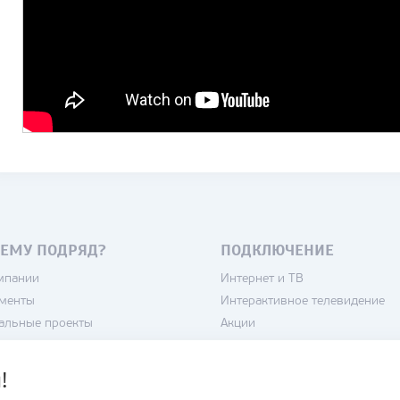
ЕМУ ПОДРЯД?
ПОДКЛЮЧЕНИЕ
мпании
Интернет и ТВ
менты
Интерактивное телевидение
альные проекты
Акции
нсии
Камеры
тика конфиденциальности
Домофоны
!
зовательское соглашение
Кондиционеры