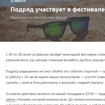
23 ИЮЛ'19
Подряд участвует в фестивале
Ждем всех на Шаморе, мыс Крутой
С 26 по 28 июля на Шаморе пройдет ежегодный фестиваль пля
утренняя йога, sup-заплыв, пляжный волейбол, футбол, воркаут
Подряд традиционно не смог обойти это событие стороной — о
в субботу с 16 часов ищите наших промоутеров — угостят ос
сыграть с ними в блиц-викторину и выиграть сладкий сюрприз.
Основное действие начнется на нашей площадке в 22:00 — бу
небом
«Человек, который изменил все». До начала кинопоказа