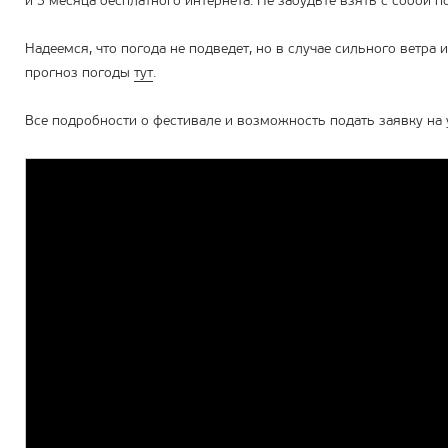
и 3 месяца бесплатного интернета. Не забудьте взять с собой п
Надеемся, что погода не подведет, но в случае сильного ветра
прогноз погоды
тут
.
Все подробности о фестивале и возможность подать заявку на