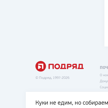
ПОЧ
О ко
© Подряд, 1997-2026
Доку
Соци
Вака
Поли
Куки не едим, но собираем
Поль