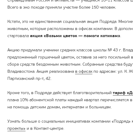
Справедливая Россия и активисты — учащиеся 10–11 классов ш
Всего в эко походе приняли участие более 150 человек.
Кстати, это не единственная социальная акция Подряда. Многие
животным, которые расположены в офисах компании. В дополне
стартовала
акция «Возьми цветок — помоги котикам»
.
Акцию придумали ученики средних классов школы № 43 г. Вла
предложенный горшечный цветок, оставив за него посильный 
сбора средств бездомным животным. Собранные средства буду
Владивостока. Акция реализована
в офисах
по адресам: ул. К. Жи
Партизанский пр-т, 42.
Кроме того, в Подряде действует благотворительный
тариф «Д
плана 10% абонентской платы каждый квартал перечисляется в 
на помощь детским домам, интернатам и больницам.
Узнать больше о социальных инициативах компании «Подряд»
проекты»
и в Контакт-центре.