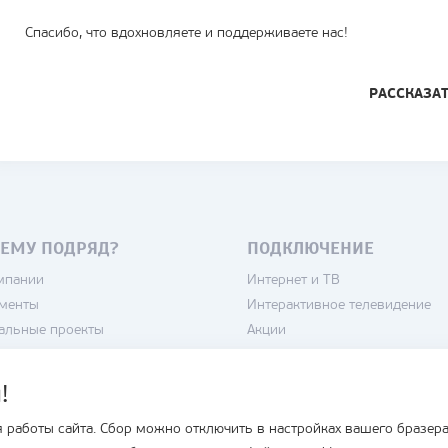
Спасибо, что вдохновляете и поддерживаете нас!
РАССКАЗА
ЕМУ ПОДРЯД?
ПОДКЛЮЧЕНИЕ
мпании
Интернет и ТВ
менты
Интерактивное телевидение
альные проекты
Акции
нсии
Камеры
тика конфиденциальности
Домофоны
!
зовательское соглашение
Кондиционеры
 работы сайта. Сбор можно отключить в настройках вашего бразера
Умный дом