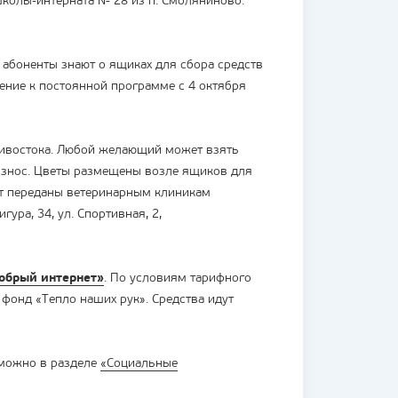
колы-интерната № 28 из п. Смоляниново.
 абоненты знают о ящиках для сбора средств
ние к постоянной программе с 4 октября
дивостока. Любой желающий может взять
взнос. Цветы размещены возле ящиков для
т переданы ветеринарным клиникам
гура, 34, ул. Спортивная, 2,
обрый интернет»
. По условиям тарифного
фонд «Тепло наших рук». Средства идут
 можно в разделе
«Социальные