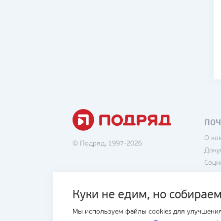
ПОЧ
О ко
© Подряд, 1997-2026
Доку
Соци
Вака
Поли
Куки не едим, но собираем
Поль
Мы используем файлы cookies для улучшения
Блог