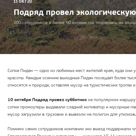
13 ОКТ'20
Подряд провел экологическую
100 сотрудников и более 50 активистов поднялись на ве
Сопка Пидан — одно из любимых мест жителей края, куда они 
красоты. Каждые осенние выходные Пидан посещает более тыся
относятся к природе, оставляя мусор на туристических тропах и
10 октября Подряд провел субботник
на популярном маршрут
сопки промоутеры выдавали сладкий мотиватор и мусорные па
мусор загрузили в грузовик и вывезли на полигон для утилизац
Помимо самих сотрудников компании эко выезд поддержали ч