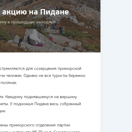
 акцию на Пидане
ршину в прошедшие выходные
устремляются для созерцания приморской
чи человек. Однако не все туристы бережно
 полянах.
е. Каждому поднявшемуся на вершину
кеты. У подножья Пидана весь собранный
ии.
лены приморского отделения партии