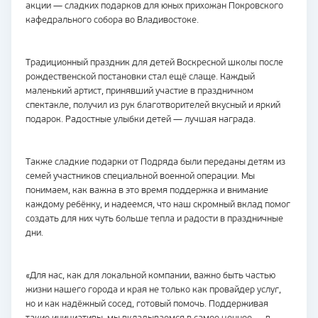
акции — сладких подарков для юных прихожан Покровского
кафедрального собора во Владивостоке.
Традиционный праздник для детей Воскресной школы после
рождественской постановки стал ещё слаще. Каждый
маленький артист, принявший участие в праздничном
спектакле, получил из рук благотворителей вкусный и яркий
подарок. Радостные улыбки детей — лучшая награда.
Также сладкие подарки от Подряда были переданы детям из
семей участников специальной военной операции. Мы
понимаем, как важна в это время поддержка и внимание
каждому ребёнку, и надеемся, что наш скромный вклад помог
создать для них чуть больше тепла и радости в праздничные
дни.
«Для нас, как для локальной компании, важно быть частью
жизни нашего города и края не только как провайдер услуг,
но и как надёжный сосед, готовый помочь. Поддерживая