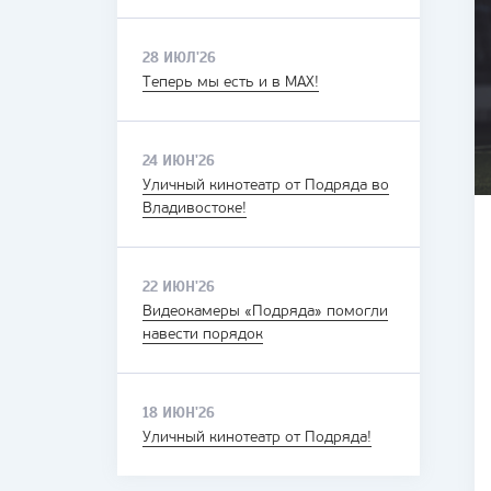
28 ИЮЛ'26
Теперь мы есть и в MAX!
24 ИЮН'26
Уличный кинотеатр от Подряда во
Владивостоке!
22 ИЮН'26
Видеокамеры «Подряда» помогли
навести порядок
18 ИЮН'26
Уличный кинотеатр от Подряда!