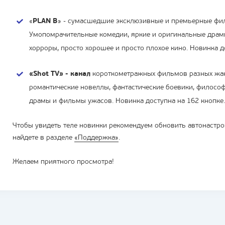
«
PLAN B
» - сумасшедшие эксклюзивные и премьерные фил
Умопомрачительные комедии, яркие и оригинальные драм
хорроры, просто хорошее и просто плохое кино. Новинка д
«
Shot
TV
» - канал
короткометражных фильмов разных жан
романтические новеллы, фантастические боевики, философ
драмы и фильмы ужасов. Новинка доступна на 162 кнопке.
Чтобы увидеть теле новинки рекомендуем обновить автонастро
найдете в разделе
«Поддержка»
.
Желаем приятного просмотра!