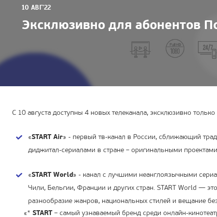
10 АВГ'22
Эксклюзивно для абонентов П
С 10 августа доступны 4 новых телеканала, эксклюзивно тольк
«
START Air
» - первый тв-канал в России, сближающий тр
диджитал-сериалами в стране – оригинальными проектами 
«
START World
» - канал с лучшими неанглоязычными сериа
Чили, Бельгии, Франции и других стран. START World — эт
разнообразие жанров, национальных стилей и вещание без
«*
START
– самый узнаваемый бренд среди онлайн-кинотеат