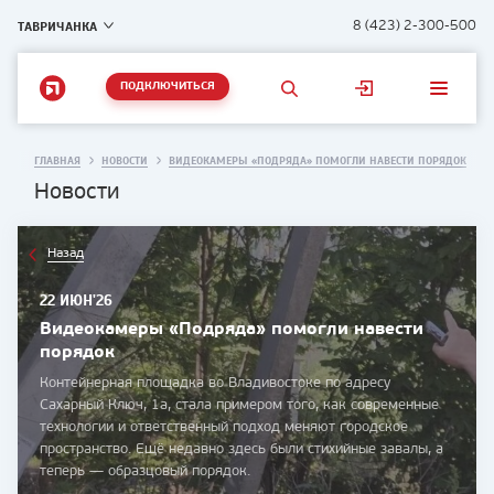
ТАВРИЧАНКА
8 (423) 2-300-500
ПОДКЛЮЧИТЬСЯ
ГЛАВНАЯ
НОВОСТИ
ВИДЕОКАМЕРЫ «ПОДРЯДА» ПОМОГЛИ НАВЕСТИ ПОРЯДОК
Новости
Назад
22 ИЮН'26
Видеокамеры «Подряда» помогли навести
порядок
Контейнерная площадка во Владивостоке по адресу
Сахарный Ключ, 1а, стала примером того, как современные
технологии и ответственный подход меняют городское
пространство. Ещё недавно здесь были стихийные завалы, а
теперь — образцовый порядок.