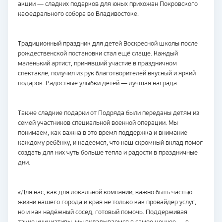
акции — сладких подарков для юных прихожан Покровского
кафедрального собора во Владивостоке.
Традиционный праздник для детей Воскресной школы после
рождественской постановки стал ещё слаще. Каждый
маленький артист, принявший участие в праздничном
спектакле, получил из рук благотворителей вкусный и яркий
подарок. Радостные улыбки детей — лучшая награда.
Также сладкие подарки от Подряда были переданы детям из
семей участников специальной военной операции. Мы
понимаем, как важна в это время поддержка и внимание
каждому ребёнку, и надеемся, что наш скромный вклад помог
создать для них чуть больше тепла и радости в праздничные
дни.
«Для нас, как для локальной компании, важно быть частью
жизни нашего города и края не только как провайдер услуг,
но и как надёжный сосед, готовый помочь. Поддерживая