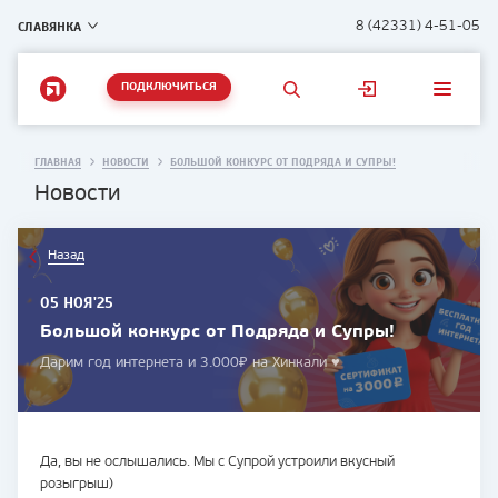
СЛАВЯНКА
8 (42331) 4-51-05
ПОДКЛЮЧИТЬСЯ
ГЛАВНАЯ
НОВОСТИ
БОЛЬШОЙ КОНКУРС ОТ ПОДРЯДА И СУПРЫ!
Новости
Назад
05 НОЯ'25
Большой конкурс от Подряда и Супры!
Дарим год интернета и 3.000₽ на Хинкали ♥
Да, вы не ослышались. Мы с Супрой устроили вкусный
розыгрыш)