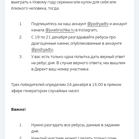
выиграть к Новому году сережки или кулон для себя или
близкого человека, тогда:
Подпишитесь на наш аккаунт
@podryadtv
и аккаунт
канала
@juvelirochka.ru
в Instagram;
С 19 по 21 декабря разгадывайте ребусы про
драгоценные камни, опубликованные в аккаунте
@podryadtv
;
У вас есть только одна попытка дать верный ответ
на ребус дня. В случае верного ответа, мы вышлем
в Директ ваш номер участника.
Трех победителей определим 24 декабря в 15:00 в прямом
эфире генератором случайных чисел.
Важно!
Нужно разгадать все ребусы, данные в задании
дня.
Каждый участник может сделать только один