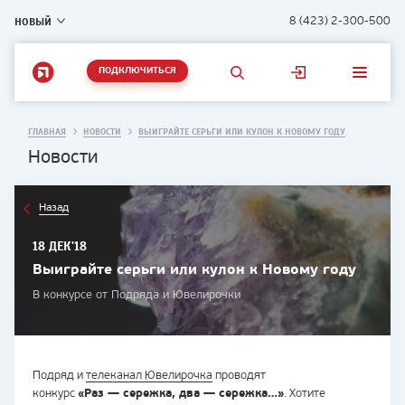
НОВЫЙ
8 (423) 2-300-500
ПОДКЛЮЧИТЬСЯ
ГЛАВНАЯ
НОВОСТИ
ВЫИГРАЙТЕ СЕРЬГИ ИЛИ КУЛОН К НОВОМУ ГОДУ
Новости
Назад
18 ДЕК'18
Выиграйте серьги или кулон к Новому году
В конкурсе от Подряда и Ювелирочки
Подряд и
телеканал Ювелирочка
проводят
конкурс
«Раз — сережка, два — сережка…»
. Хотите