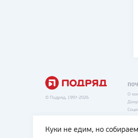
ПОЧ
О ко
© Подряд, 1997-2026
Доку
Соци
Вака
Поли
Куки не едим, но собираем
Поль