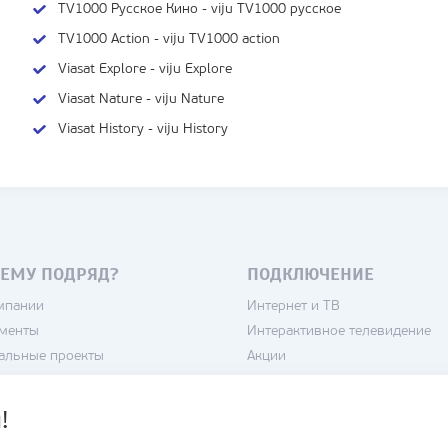
TV1000 Русское Кино - viju TV1000 русское
TV1000 Action - viju TV1000 action
Viasat Explore - viju Explore
Viasat Nature - viju Nature
Viasat History - viju History
ЕМУ ПОДРЯД?
ПОДКЛЮЧЕНИЕ
мпании
Интернет и ТВ
менты
Интерактивное телевидение
альные проекты
Акции
нсии
Камеры
тика конфиденциальности
Домофоны
!
зовательское соглашение
Кондиционеры