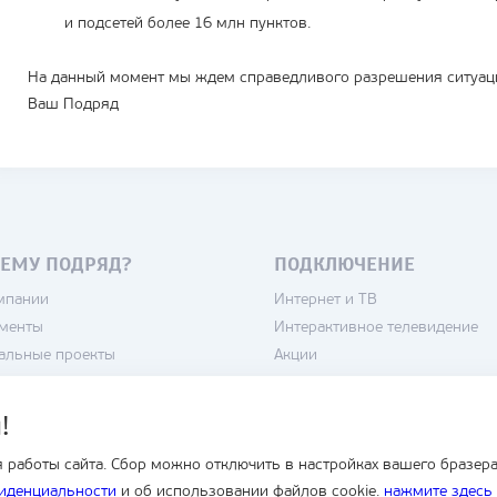
и подсетей более 16 млн пунктов.
На данный момент мы ждем справедливого разрешения ситуац
Ваш Подряд
ЕМУ ПОДРЯД?
ПОДКЛЮЧЕНИЕ
мпании
Интернет и ТВ
менты
Интерактивное телевидение
альные проекты
Акции
нсии
Камеры
тика конфиденциальности
Домофоны
!
зовательское соглашение
Кондиционеры
 работы сайта. Сбор можно отключить в настройках вашего бразера
Умный дом
иденциальности
и об использовании файлов cookie.
нажмите здесь