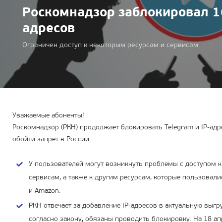
Роскомнадзор заблокировал 1
адресов
Ограничен доступ к некоторым ресурсам и сервисам
Уважаемые абоненты!
Роскомнадзор (РКН) продолжает блокировать Telegram и
IP-адр
обойти запрет в России.
У пользователей могут возникнуть проблемы с доступом 
сервисам, а также к другим ресурсам, которые пользовал
и Amazon.
РКН отвечает за добавление
IP-адресов
в актуальную выгру
согласно закону, обязаны проводить блокировку. На 18 а