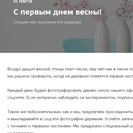
01 МАР'18
С первым днем весны!
Следим как просыпается природа
Воздух дышит весной, птицы поют песни, лед тает как в песне 
мы решили проверить, когда на деревьях появятся первые лист
Каждый день будем фотографировать дерево около нашего офи
соцсетях. Если интересно наблюдать за экспериментом, подпи
Таким же любознательным, как и мы, предлагаем присоединить
и выкладывайте в соцсети фотографии деревьев. Успейте запеча
с почками и первыми листиками. Мы придумали специальный х