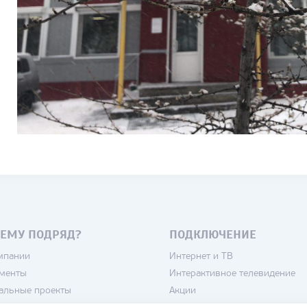
ЕМУ ПОДРЯД?
ПОДКЛЮЧЕНИЕ
мпании
Интернет и ТВ
менты
Интерактивное телевидение
альные проекты
Акции