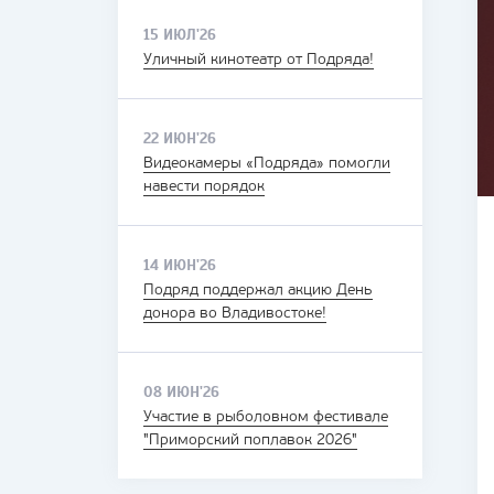
15 ИЮЛ'26
Уличный кинотеатр от Подряда!
22 ИЮН'26
Видеокамеры «Подряда» помогли
навести порядок
14 ИЮН'26
Подряд поддержал акцию День
донора во Владивостоке!
08 ИЮН'26
Участие в рыболовном фестивале
"Приморский поплавок 2026"