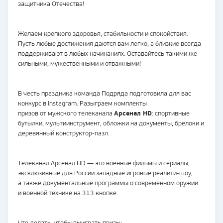
защитника Отечества!
Желаем крепкого здоровья, стабильности и спокойствия.
Пусть любые достижения даются вам легко, а близкие всегда
поддерживают в любых начинаниях. Оставайтесь такими же
сильными, мужественными и отважными!
В честь праздника команда Подряда подготовила для вас
конкурс в Instagram. Разыграем комплекты
призов от мужского телеканала
Арсенал HD
: спортивные
бутылки, мультиинструмент, обложки на документы, брелоки и
деревянный конструктор-пазл.
Телеканал Арсенал HD — это военные фильмы и сериалы,
эксклюзивные для России западные игровые реалити-шоу,
а также документальные программы о современном оружии
и военной технике на 313 кнопке.