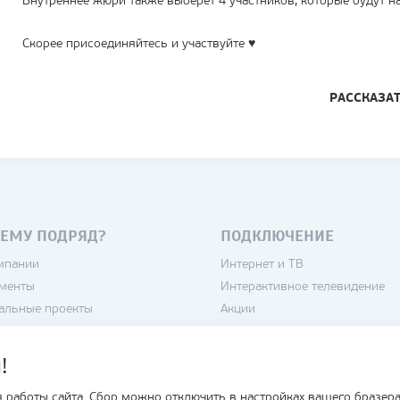
Внутреннее жюри также выберет 4 участников, которые будут 
Скорее присоединяйтесь и участвуйте ♥
РАССКАЗА
ЕМУ ПОДРЯД?
ПОДКЛЮЧЕНИЕ
мпании
Интернет и ТВ
менты
Интерактивное телевидение
альные проекты
Акции
нсии
Камеры
тика конфиденциальности
Домофоны
!
зовательское соглашение
Кондиционеры
 работы сайта. Сбор можно отключить в настройках вашего бразера
Умный дом