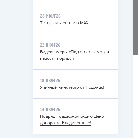
28 ИЮЛ'26
Теперь мы есть и в MAX!
22 ИЮН'26
Видеокамеры «Подряда» помогли
навести порядок
18 ИЮН'26
Уличный кинотеатр от Подряда!
14 ИЮН'26
Подряд поддержал акцию День
донора во Владивостоке!