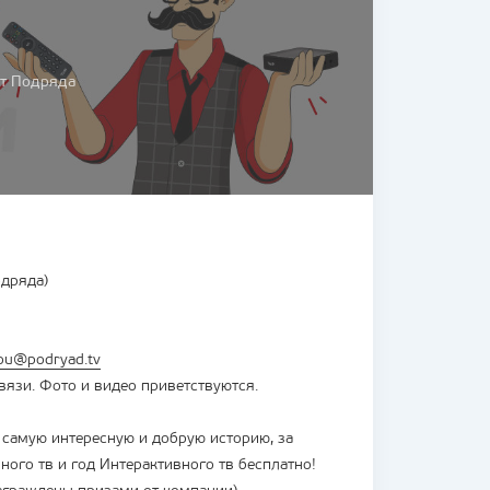
от Подряда
одряда)
ou@podryad.tv
язи. Фото и видео приветствуются.
 самую интересную и добрую историю, за
ого тв и год Интерактивного тв бесплатно!