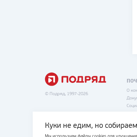
ПОЧ
О ко
© Подряд, 1997-2026
Доку
Соци
Вака
Поли
Куки не едим, но собираем
Поль
Мы используем файлы cookies для улучшения
Блог